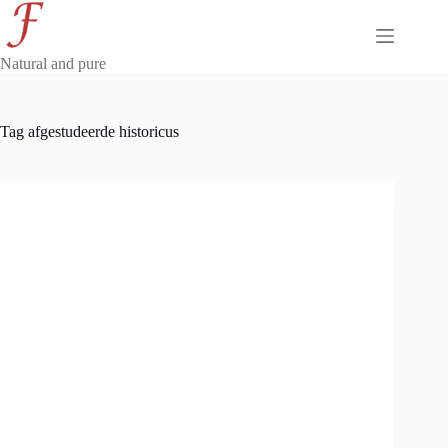
Skip
to
content
Natural and pure
Tag
afgestudeerde historicus